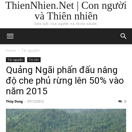
ThienNhien.Net | Con người
và Thiên nhiên
liên kết con người và thiên nhiên
Home
Tài nguyên
Tài nguyên
Tin tức
Quảng Ngãi phấn đấu nâng
độ che phủ rừng lên 50% vào
năm 2015
Thùy Dung
-
07/12/2012
0