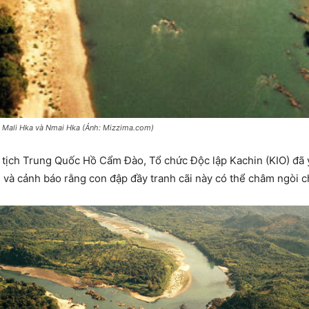
g Mali Hka và Nmai Hka (Ảnh: Mizzima.com)
ủ tịch Trung Quốc Hồ Cẩm Đào, Tổ chức Độc lập Kachin (KIO) đã
và cảnh báo rằng con đập đầy tranh cãi này có thể châm ngòi c