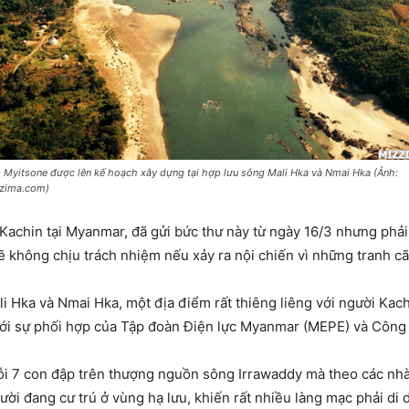
 Myitsone được lên kế hoạch xây dựng tại hợp lưu sông Mali Hka và Nmai Hka (Ảnh:
zima.com)
i Kachin tại Myanmar, đã gửi bức thư này từ ngày 16/3 nhưng ph
ẽ không chịu trách nhiệm nếu xảy ra nội chiến vì những tranh cãi
i Hka và Nmai Hka, một địa điểm rất thiêng liêng với người Kac
 với sự phối hợp của Tập đoàn Điện lực Myanmar (MEPE) và Công
uỗi 7 con đập trên thượng nguồn sông Irrawaddy mà theo các n
ời đang cư trú ở vùng hạ lưu, khiến rất nhiều làng mạc phải di d