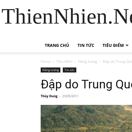
ThienNhien.Ne
TRANG CHỦ
TIN TỨC
TIÊU ĐIỂM
Home
Tiêu điểm
Năng lượng
Đập do Trung Quố
Năng lượng
Tin tức
Đập do Trung Qu
Thùy Dung
-
23/05/2011