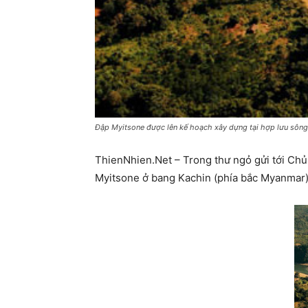
Đập Myitsone được lên kế hoạch xây dựng tại hợp lưu sôn
ThienNhien.Net – Trong thư ngỏ gửi tới Ch
Myitsone ở bang Kachin (phía bắc Myanmar) 