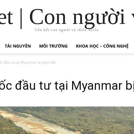
t | Con người 
liên kết con người và thiên nhiên
TÀI NGUYÊN
MÔI TRƯỜNG
KHOA HỌC – CÔNG NGHỆ
c đầu tư tại Myanmar bị phản đối
ốc đầu tư tại Myanmar b