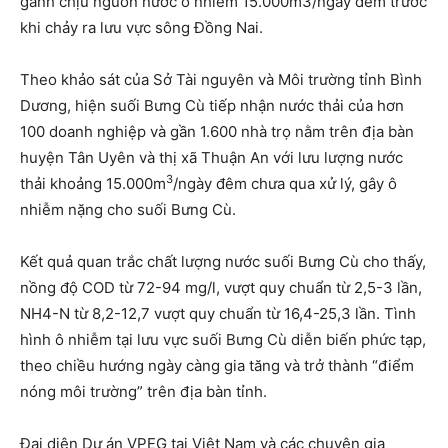
gánh chịu nguồn nước ô nhiễm 15.000m3/ngày đêm trước
khi chảy ra lưu vực sông Đồng Nai.
Theo khảo sát của Sở Tài nguyên và Môi trường tỉnh Bình
Dương, hiện suối Bưng Cù tiếp nhận nước thải của hơn
100 doanh nghiệp và gần 1.600 nhà trọ nằm trên địa bàn
huyện Tân Uyên và thị xã Thuận An với lưu lượng nước
3
thải khoảng 15.000m
/ngày đêm chưa qua xử lý, gây ô
nhiễm nặng cho suối Bưng Cù.
Kết quả quan trắc chất lượng nước suối Bưng Cù cho thấy,
nồng độ COD từ 72-94 mg/l, vượt quy chuẩn từ 2,5-3 lần,
NH4-N từ 8,2-12,7 vượt quy chuẩn từ 16,4-25,3 lần. Tình
hình ô nhiễm tại lưu vực suối Bưng Cù diễn biến phức tạp,
theo chiều hướng ngày càng gia tăng và trở thành “điểm
nóng môi trường” trên địa bàn tỉnh.
Đại diện Dự án VPEG tại Việt Nam và các chuyên gia