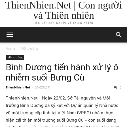
ThienNhien.Net | Con người
và Thiên nhiên
liên kết con người và thiên nhiên
Home
Môi trường
Môi trường
Bình Dương tiến hành xử lý ô
nhiễm suối Bưng Cù
ThienNhien.Net
-
24/02/2011
0
ThienNhien.Net – Ngày 22/02, Sở Tài nguyên và Môi
trường Bình Dương đã ký kết với Dự án quản lý Nhà nước
về môi trường cấp tỉnh tại Việt Nam (VPEG) nhằm thực
hiện cải thiện môi trường suối Bưng Cù – con suối đang