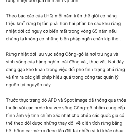
rừng nhiệt đới qua hình ảnh vệ tinh.
Theo báo cáo của LHQ, mỗi năm trên thế giới có hàng
2
triệu km
rừng bị tàn phá, hơn hai phần ba các khu rừng
nhiệt đới có nguy cơ biến mất trong vòng 65 năm nếu
chúng ta không có những biện pháp ngăn chặn kịp thời.
Rừng nhiệt đới lưu vực sông Công-gô là nơi trú ngụ và
sinh sống của hàng nghìn loài động vật, thực vật. Nơi đây
đang gặp khó khăn trong việc đối phó tình trạng phá rừng
và tìm ra các giải pháp hiệu quả trong công tác quản lý
nguồn tài nguyên này.
Trước thực trạng đó AFD và Spot Image đã thông qua thỏa
thuận với các nước lưu vực sông Công-gô nhằm cung cấp
hình ảnh vệ tinh chính xác nhất cho phép các quốc gia có
thể theo dõi được những thay đổi về diện tích rừng bằng
hệ thống ca-mê-ra được lắp đặt tại nhiều vị trí khác nhau,