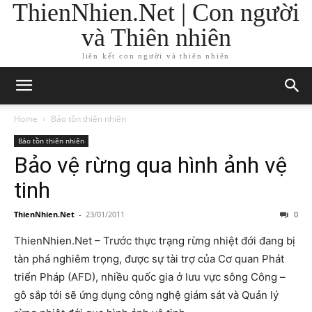
ThienNhien.Net | Con người
và Thiên nhiên
liên kết con người và thiên nhiên
Home
Bảo tồn thiên nhiên
Bảo tồn thiên nhiên
Bảo vệ rừng qua hình ảnh vệ
tinh
ThienNhien.Net
-
23/01/2011
0
ThienNhien.Net – Trước thực trạng rừng nhiệt đới đang bị
tàn phá nghiêm trọng, được sự tài trợ của Cơ quan Phát
triển Pháp (AFD), nhiều quốc gia ở lưu vực sông Công –
gô sắp tới sẽ ứng dụng công nghệ giám sát và Quản lý