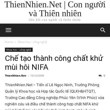
ThienNhien.Net | Con người
và Thiên nhiên
liên kết con người và thiên nhiên
Home
Khoa học - công nghệ
Khoa học - công nghệ
Chế tạo thành công chất khử
mùi hôi NIFA
ThienNhien.Net
-
10/12/2009
0
ThienNhien.Net – Tiến sĩ Lê Ngọc Ninh, Trưởng Phòng
Quản lý Khoa học và Hợp tác Quốc tế (QLKH&HTQT),
Trường Cao đẳng Công nghiệp Phúc Yên (Vĩnh Phúc) vừa
nghiên cứu và điều chế thành công hợp chất NIFA khử