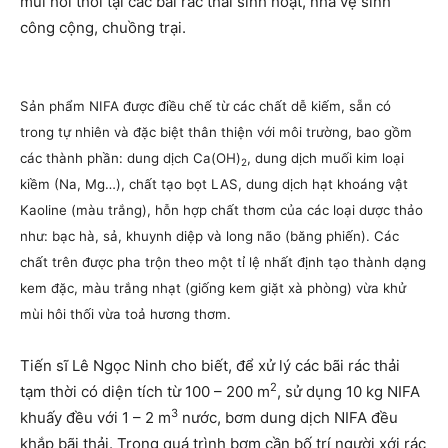
mùi hôi thối tại các bãi rác thải sinh hoạt, nhà vệ sinh
công cộng, chuồng trại.
Sản phẩm NIFA được điều chế từ các chất dễ kiếm, sẵn có
trong tự nhiên và đặc biệt thân thiện với môi trường, bao gồm
các thành phần: dung dịch Ca(OH)
, dung dịch muối kim loại
2
kiềm (Na, Mg…), chất tạo bọt LAS, dung dịch hạt khoáng vật
Kaoline (màu trắng), hỗn hợp chất thơm của các loại dược thảo
như: bạc hà, sả, khuynh diệp và long não (băng phiến). Các
chất trên được pha trộn theo một tỉ lệ nhất định tạo thành dạng
kem đặc, màu trắng nhạt (giống kem giặt xà phòng) vừa khử
mùi hôi thối vừa toả hương thơm.
Tiến sĩ Lê Ngọc Ninh cho biết, để xử lý các bãi rác thải
2
tạm thời có diện tích từ 100 – 200 m
, sử dụng 10 kg NIFA
3
khuấy đều với 1 – 2 m
nước, bơm dung dịch NIFA đều
khắp bãi thải. Trong quá trình bơm cần bố trí người xới rác