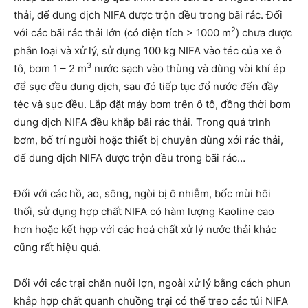
thải, để dung dịch NIFA được trộn đều trong bãi rác. Đối
2
với các bãi rác thải lớn (có diện tích > 1000 m
) chưa được
phân loại và xử lý, sử dụng 100 kg NIFA vào téc của xe ô
3
tô, bơm 1 – 2 m
nước sạch vào thùng và dùng vòi khí ép
để sục đều dung dịch, sau đó tiếp tục đổ nước đến đầy
téc và sục đều. Lắp đặt máy bơm trên ô tô, đồng thời bơm
dung dịch NIFA đều khắp bãi rác thải. Trong quá trình
bơm, bố trí người hoặc thiết bị chuyên dùng xới rác thải,
để dung dịch NIFA được trộn đều trong bãi rác…
Đối với các hồ, ao, sông, ngòi bị ô nhiễm, bốc mùi hôi
thối, sử dụng hợp chất NIFA có hàm lượng Kaoline cao
hơn hoặc kết hợp với các hoá chất xử lý nước thải khác
cũng rất hiệu quả.
Đối với các trại chăn nuôi lợn, ngoài xử lý bằng cách phun
khắp hợp chất quanh chuồng trại có thể treo các túi NIFA