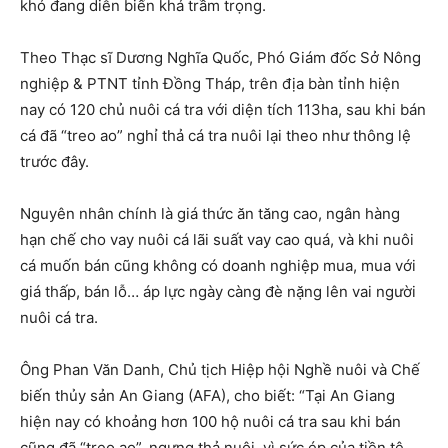
khó đang diễn biến khá trầm trọng.
Theo Thạc sĩ Dương Nghĩa Quốc, Phó Giám đốc Sở Nông
nghiệp & PTNT tỉnh Đồng Tháp, trên địa bàn tỉnh hiện
nay có 120 chủ nuôi cá tra với diện tích 113ha, sau khi bán
cá đã “treo ao” nghỉ thả cá tra nuôi lại theo như thông lệ
trước đây.
Nguyên nhân chính là giá thức ăn tăng cao, ngân hàng
hạn chế cho vay nuôi cá lãi suất vay cao quá, và khi nuôi
cá muốn bán cũng không có doanh nghiệp mua, mua với
giá thấp, bán lỗ… áp lực ngày càng đè nặng lên vai người
nuôi cá tra.
Ông Phan Văn Danh, Chủ tịch Hiệp hội Nghề nuôi và Chế
biến thủy sản An Giang (AFA), cho biết: “Tại An Giang
hiện nay có khoảng hơn 100 hộ nuôi cá tra sau khi bán
cũng đã “treo ao”, ngưng thả nuôi, vì sức ép của tiền tệ,