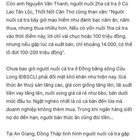
Còn anh Nguyễn Văn Thanh, người nuôi 2ha cá tra ở Cù
Lao Tân Lộc, Thốt Nốt Cần Thơ cũng than vãn: “Người
nuôi cá tra bây giờ mạo hiểm như đánh bạc năm ăn, năm
thua, nhưng thua nhiều hơn. Nếu có vốn nuôi 1ha cá tra
vào thời điểm này, lời chỉ vài chục hoặc 100 triệu đồng,
nhưng nếu gặp lúc cá xuất bán, chỉ khoảng 14.000, có thể
lỗ đứt 100-200 triệu đồng”.
Chưa bao giờ người nuôi cá tra ở Đồng bằng sông Cửu
Long (ĐBSCL) phải đối mặt khó khăn như hiện nay. Giá
thức ăn thuỷ sản tăng cao, giá con giống tăng lên, lãi suất
tiền vay tăng lên, nuôi xong giá cả rẻ như bèo, bán dưới
mức đầu tư. Ngặt nghèo nhất là có cá bán đến lứa mà
doanh nghiệp không thèm mua. Trong khi ngân hàng siết
nợ do đến hạn, người bán thức ăn cũng đòi tiền…
Tại An Giang, Đồng Tháp tình hình người nuôi cá tra gặp