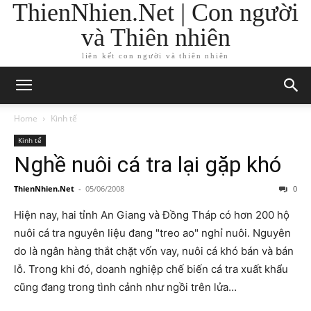
ThienNhien.Net | Con người
và Thiên nhiên
liên kết con người và thiên nhiên
Home
Kinh tế
Kinh tế
Nghề nuôi cá tra lại gặp khó
ThienNhien.Net
-
05/06/2008
0
Hiện nay, hai tỉnh An Giang và Đồng Tháp có hơn 200 hộ
nuôi cá tra nguyên liệu đang "treo ao" nghỉ nuôi. Nguyên
do là ngân hàng thắt chặt vốn vay, nuôi cá khó bán và bán
lỗ. Trong khi đó, doanh nghiệp chế biến cá tra xuất khẩu
cũng đang trong tình cảnh như ngồi trên lửa…