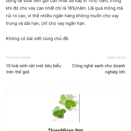
động lãi suất tiền gửi cao nhất đã xấp xỉ 15%/ năm, trong
khi đó cho vay cao nhất chỉ là 18%/năm. Lãi quá mỏng mà
rủi ro cao, vì thế nhiều ngân hàng không muốn cho vay
trung và dài hạn, chỉ cho vay ngắn hạn.
Không có bài viết cùng chủ đề.
Previous article
Next article
10 loài sinh vật mới tiêu biểu
Công nghệ xanh cho doanh
trên thế giới
nghiệp lớn
ThienNhien.Net