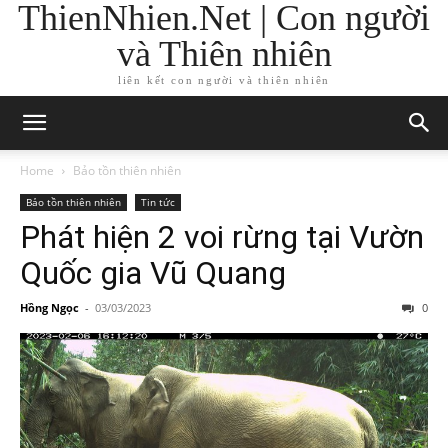
ThienNhien.Net | Con người
và Thiên nhiên
liên kết con người và thiên nhiên
Home
Bảo tồn thiên nhiên
Bảo tồn thiên nhiên
Tin tức
Phát hiện 2 voi rừng tại Vườn
Quốc gia Vũ Quang
Hồng Ngọc
-
03/03/2023
0