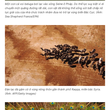
Một con cá voi beluga bơi lạc vào sông Seine ở Pháp. Do thể lực suy kiệt vì di
chuyển một quãng đường rất dài, con vật đã không thể sống sót bất chấp nỗ
lực giải cứu của nhà chức trách nhằm đưa nó trở lại vùng biển Bắc Cực. (Ảnh:
Sea Shepherd France/EPA)
Đàn lạc đà gặm cỏ ở vùng nông thôn gần thành phố Raqqa, miền bắc Syria.
(Ảnh: AFP/Getty Images)