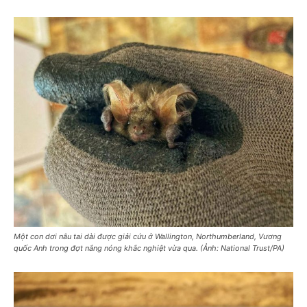
Một con dơi nâu tai dài được giải cứu ở Wallington, Northumberland, Vương
quốc Anh trong đợt nắng nóng khắc nghiệt vừa qua. (Ảnh: National Trust/PA)