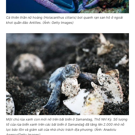
Cá thiên thần nữ hoàng (Holacanthus ciliaris) bơi quanh rạn san hô ở ngoài
khơi quần đảo Antilles. (Ảnh: Getty Images)
Một chú rùa xanh con mới nở trên bãi biển ở Samandag, Thổ Nhĩ Kỳ. Số lượng
tổ của rùa biển xanh trên các bãi biển ở Samandağ đã tăng lên 2.000 nhờ nỗ
lực bảo tồn và giám sát của nhà chức trách địa phương. (Ảnh: Anadolu
Agency/Getty Images)