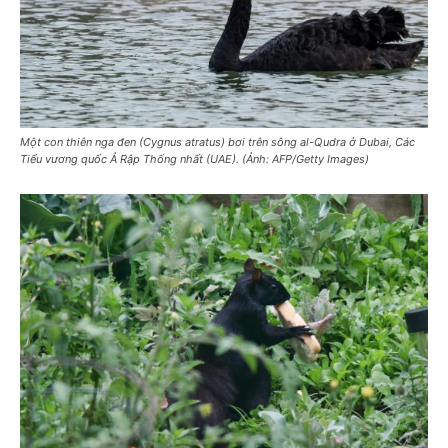
Một con thiên nga đen (Cygnus atratus) bơi trên sông al-Qudra ở Dubai, Các
Tiểu vương quốc Ả Rập Thống nhất (UAE). (Ảnh: AFP/Getty Images)