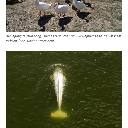
Đàn ngỗng ra khỏi sông Thames ở Bourne End, Buckinghamshire, để tìm kiếm
thức ăn. (Ảnh: Rex/Shutterstock)