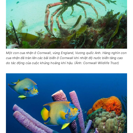
Một con cua nhện ở Cornwall, vùng England, Vương quốc Anh. Hàng nghìn con
cua nhện đã tràn lên các bãi biển ở Cornwall khi nhiệt độ nước biển tăng cao
do tác động của cuộc khủng hoảng khí hậu. (Ảnh: Cornwall Wildlife Trust)