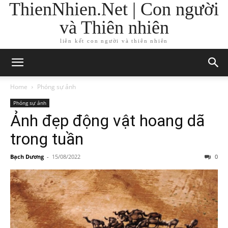
ThienNhien.Net | Con người
và Thiên nhiên
liên kết con người và thiên nhiên
Home
Phóng sự ảnh
Phóng sự ảnh
Ảnh đẹp động vật hoang dã
trong tuần
Bạch Dương
-
15/08/2022
0