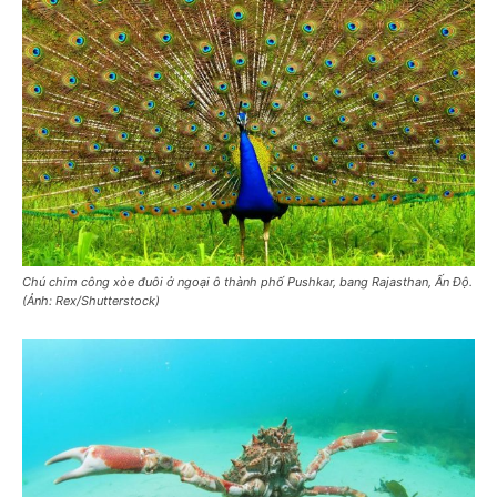
Chú chim công xòe đuôi ở ngoại ô thành phố Pushkar, bang Rajasthan, Ấn Độ.
(Ảnh: Rex/Shutterstock)