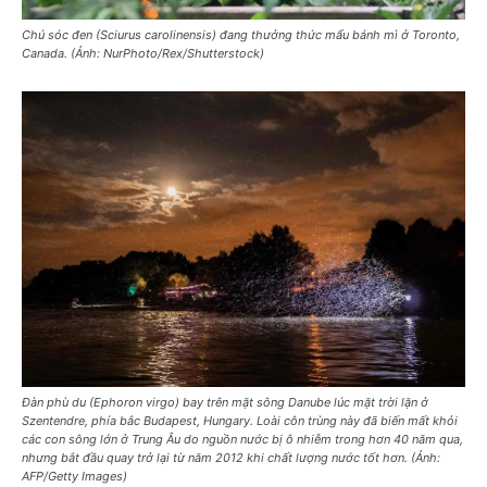
Chú sóc đen (Sciurus carolinensis) đang thưởng thức mẩu bánh mì ở Toronto,
Canada. (Ảnh: NurPhoto/Rex/Shutterstock)
Đàn phù du (Ephoron virgo) bay trên mặt sông Danube lúc mặt trời lặn ở
Szentendre, phía bắc Budapest, Hungary. Loài côn trùng này đã biến mất khỏi
các con sông lớn ở Trung Âu do nguồn nước bị ô nhiễm trong hơn 40 năm qua,
nhưng bắt đầu quay trở lại từ năm 2012 khi chất lượng nước tốt hơn. (Ảnh:
AFP/Getty Images)