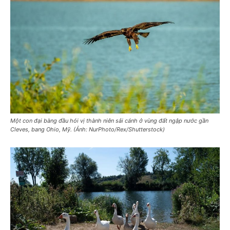
Một con đại bàng đầu hói vị thành niên sải cánh ở vùng đất ngập nước gần
Cleves, bang Ohio, Mỹ. (Ảnh: NurPhoto/Rex/Shutterstock)