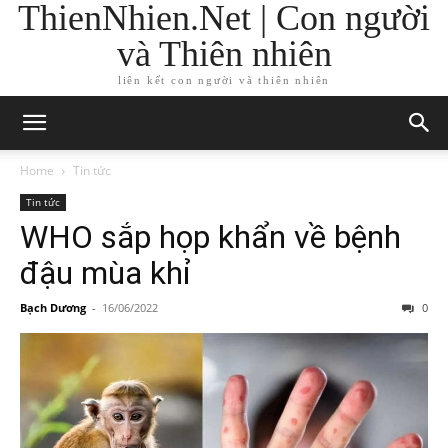
ThienNhien.Net | Con người
và Thiên nhiên
liên kết con người và thiên nhiên
Home
Tin tức
Tin tức
WHO sắp họp khẩn về bệnh
đậu mùa khỉ
Bạch Dương
-
16/06/2022
0