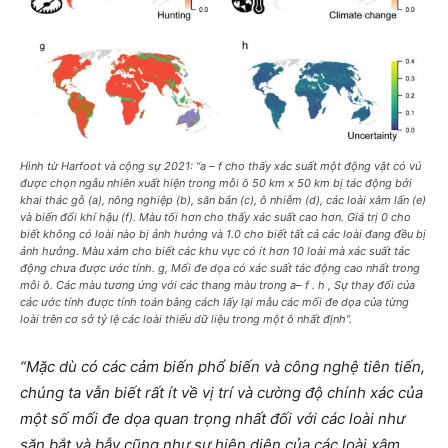
Hình từ Harfoot và cộng sự 2021: “a – f cho thấy xác suất một động vật có vú
được chọn ngẫu nhiên xuất hiện trong mỗi ô 50 km x 50 km bị tác động bởi
khai thác gỗ (a), nông nghiệp (b), săn bắn (c), ô nhiễm (d), các loài xâm lấn (e)
và biến đổi khí hậu (f). Màu tối hơn cho thấy xác suất cao hơn. Giá trị 0 cho
biết không có loài nào bị ảnh hưởng và 1.0 cho biết tất cả các loài đang đều bị
ảnh hưởng. Màu xám cho biết các khu vực có ít hơn 10 loài mà xác suất tác
động chưa được ước tính. g, Mối đe dọa có xác suất tác động cao nhất trong
mỗi ô. Các màu tương ứng với các thang màu trong a– f . h , Sự thay đổi của
các ước tính được tính toán bằng cách lấy lại mẫu các mối đe dọa của từng
loài trên cơ sở tỷ lệ các loài thiếu dữ liệu trong một ô nhất định”.
“Mặc dù có các cảm biến phổ biến và công nghệ tiên tiến,
chúng ta vẫn biết rất ít về vị trí và cường độ chính xác của
một số mối đe dọa quan trọng nhất đối với các loài như
săn bắt và bẫy cũng như sự hiện diện của các loài xâm