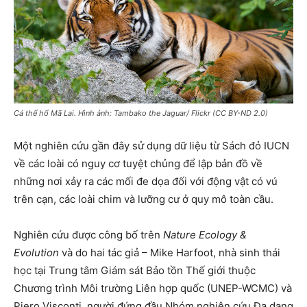
Cá thể hổ Mã Lai. Hình ảnh: Tambako the Jaguar/ Flickr (CC BY-ND 2.0)
Một nghiên cứu gần đây sử dụng dữ liệu từ Sách đỏ IUCN
về các loài có nguy cơ tuyệt chủng để lập bản đồ về
những nơi xảy ra các mối đe dọa đối với động vật có vú
trên cạn, các loài chim và lưỡng cư ở quy mô toàn cầu.
Nghiên cứu được công bố trên
Nature Ecology &
Evolution
và do hai tác giả – Mike Harfoot, nhà sinh thái
học tại Trung tâm Giám sát Bảo tồn Thế giới thuộc
Chương trình Môi trường Liên hợp quốc (UNEP-WCMC) và
Piero Visconti, người đứng đầu Nhóm nghiên cứu Đa dạng