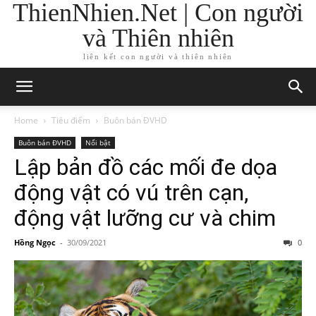
ThienNhien.Net | Con người
và Thiên nhiên
liên kết con người và thiên nhiên
Home
Tiêu điểm
Buôn bán ĐVHD
Buôn bán ĐVHD
Nổi bật
Lập bản đồ các mối đe dọa
động vật có vú trên cạn,
động vật lưỡng cư và chim
Hồng Ngọc
-
30/09/2021
0