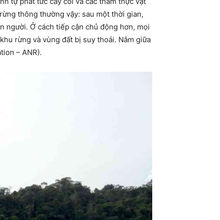
nh tự phát tức cây cối và các thảm thực vật
rừng thông thường vậy: sau một thời gian,
on người. Ở cách tiếp cận chủ động hơn, mọi
 khu rừng và vùng đất bị suy thoái. Nằm giữa
ation – ANR).