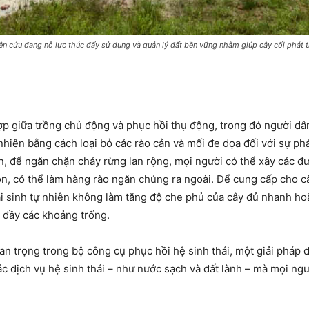
n cứu đang nỗ lực thúc đẩy sử dụng và quản lý đất bền vững nhằm giúp cây cối phát tri
 hợp giữa trồng chủ động và phục hồi thụ động, trong đó người dâ
hiên bằng cách loại bỏ các rào cản và mối đe dọa đối với sự phát
ạn, để ngăn chặn cháy rừng lan rộng, mọi người có thể xây các đ
, có thể làm hàng rào ngăn chúng ra ngoài. Để cung cấp cho cây 
tái sinh tự nhiên không làm tăng độ che phủ của cây đủ nhanh ho
p đầy các khoảng trống.
n trọng trong bộ công cụ phục hồi hệ sinh thái, một giải pháp d
c dịch vụ hệ sinh thái – như nước sạch và đất lành – mà mọi ngư