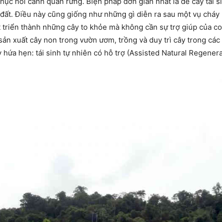
phục hồi cảnh quan rừng. Biện pháp đơn giản nhất là để cây tái si
 đất. Điều này cũng giống như những gì diễn ra sau một vụ cháy 
t triển thành những cây to khỏe mà không cần sự trợ giúp của c
 sản xuất cây non trong vườn ươm, trồng và duy trì cây trong các
ầy hứa hẹn: tái sinh tự nhiên có hỗ trợ (Assisted Natural Regener