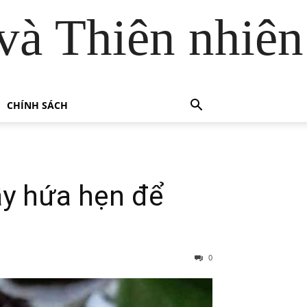
và Thiên nhiên
CHÍNH SÁCH
ầy hứa hẹn để
0