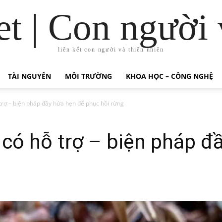
t | Con người 
liên kết con người và thiên nhiên
TÀI NGUYÊN
MÔI TRƯỜNG
KHOA HỌC – CÔNG NGHỆ
 trợ – biện pháp đầy hứa hẹn để phục hồi rừng
n có hỗ trợ – biện pháp đ