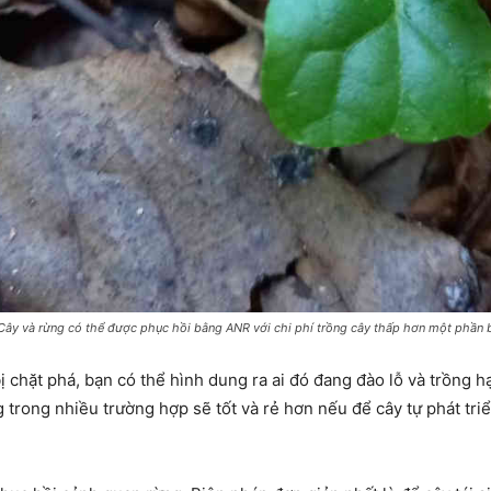
. Cây và rừng có thể được phục hồi bằng ANR với chi phí trồng cây thấp hơn một phần b
ị chặt phá, bạn có thể hình dung ra ai đó đang đào lỗ và trồng h
trong nhiều trường hợp sẽ tốt và rẻ hơn nếu để cây tự phát tri