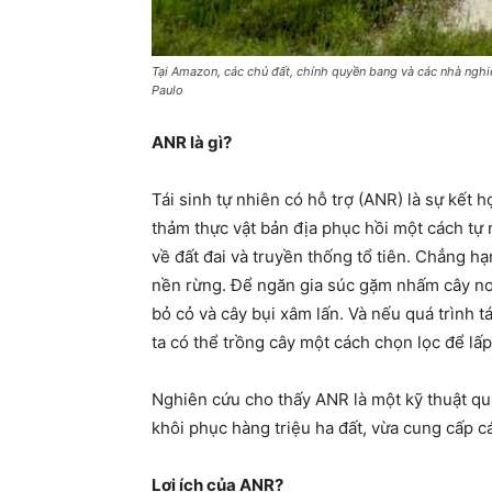
Tại Amazon, các chủ đất, chính quyền bang và các nhà nghiê
Paulo
ANR là gì?
Tái sinh tự nhiên có hỗ trợ (ANR) là sự kết
thảm thực vật bản địa phục hồi một cách tự n
về đất đai và truyền thống tổ tiên. Chẳng h
nền rừng. Để ngăn gia súc gặm nhấm cây non
bỏ cỏ và cây bụi xâm lấn. Và nếu quá trình 
ta có thể trồng cây một cách chọn lọc để lấ
Nghiên cứu cho thấy ANR là một kỹ thuật qua
khôi phục hàng triệu ha đất, vừa cung cấp cá
Lợi ích của ANR?