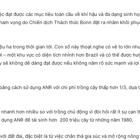
iệc đạt được các mục tiêu toàn cầu về khí hậu và đa dạng sinh h
y tham vọng do Chiến dịch Thách thức Bonn đặt ra nhằm khôi phục
ệu ha trong thời gian tới. Con số này thoạt nghe có vẻ to lớn n
i – một khu vực có diện tích nhỉnh hơn Brazil và có thể được hưở
sẽ không dễ dàng đạt được nếu không nắm rõ sức mạnh và lợi ích
bằng cách sử dụng ANR với chi phí trồng cây thấp hơn 1/3, dựa t
 nhanh hơn nhiều so với trồng chủ động vì đòi hỏi rất ít sự can 
 dụng ANR để tái sinh hơn 200 triệu cây từ những năm 1980.
 với đất đai, đặc biệt là từ việc chăn thả gia súc và mở rộng nô