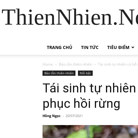
ThienNhien.Ne
TRANG CHỦ
TIN TỨC
TIÊU ĐIỂM
Home
Bảo tồn thiên nhiên
Tái sinh tự nhiên có hỗ
Bảo tồn thiên nhiên
Nổi bật
Tái sinh tự nhiê
phục hồi rừng
Hồng Ngọc
-
20/07/2021