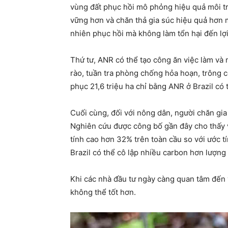
vùng đất phục hồi mô phỏng hiệu quả môi trư
vững hơn và chăn thả gia súc hiệu quả hơn m
nhiên phục hồi mà không làm tổn hại đến lợ
Thứ tư, ANR có thể tạo công ăn việc làm và
rào, tuần tra phòng chống hỏa hoạn, trông co
phục 21,6 triệu ha chỉ bằng ANR ở Brazil có 
Cuối cùng, đối với nông dân, người chăn gia
Nghiên cứu được công bố gần đây cho thấy v
tính cao hơn 32% trên toàn cầu so với ước tín
Brazil có thể cô lập nhiều carbon hơn lượng 
Khi các nhà đầu tư ngày càng quan tâm đến v
không thể tốt hơn.