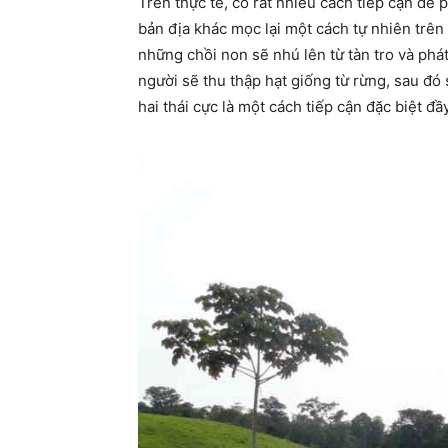
Trên thực tế, có rất nhiều cách tiếp cận để 
bản địa khác mọc lại một cách tự nhiên trên
những chồi non sẽ nhú lên từ tàn tro và phá
người sẽ thu thập hạt giống từ rừng, sau đó
hai thái cực là một cách tiếp cận đặc biệt đ