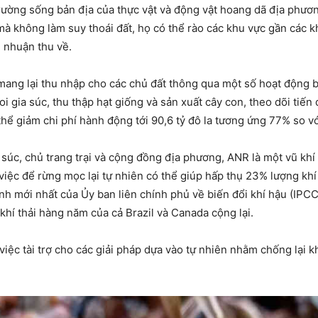
ờng sống bản địa của thực vật và động vật hoang dã địa phương.
à không làm suy thoái đất, họ có thể rào các khu vực gần các k
i nhuận thu về.
 mang lại thu nhập cho các chủ đất thông qua một số hoạt động
i gia súc, thu thập hạt giống và sản xuất cây con, theo dõi tiến 
thể giảm chi phí hành động tới 90,6 tỷ đô la tương ứng 77% so vớ
 súc, chủ trang trại và cộng đồng địa phương, ANR là một vũ khí 
iệc để rừng mọc lại tự nhiên có thể giúp hấp thụ 23% lượng khí
h mới nhất của Ủy ban liên chính phủ về biến đổi khí hậu (IPCC). 
khí thải hàng năm của cả Brazil và Canada cộng lại.
iệc tài trợ cho các giải pháp dựa vào tự nhiên nhằm chống lại k