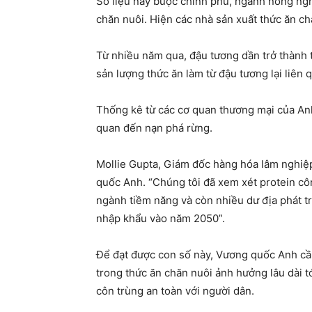
Số liệu này buộc chính phủ, ngành nông ngh
chăn nuôi. Hiện các nhà sản xuất thức ăn ch
Từ nhiều năm qua, đậu tương dần trở thành t
sản lượng thức ăn làm từ đậu tương lại liên
Thống kê từ các cơ quan thương mại của Anh 
quan đến nạn phá rừng.
Mollie Gupta, Giám đốc hàng hóa lâm nghiệp 
quốc Anh. “Chúng tôi đã xem xét protein cô
ngành tiềm năng và còn nhiều dư địa phát tri
nhập khẩu vào năm 2050”.
Để đạt được con số này, Vương quốc Anh cần 
trong thức ăn chăn nuôi ảnh hưởng lâu dài 
côn trùng an toàn với người dân.