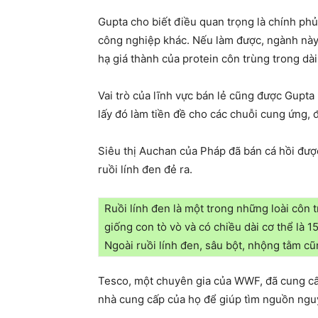
Gupta cho biết điều quan trọng là chính phủ
công nghiệp khác. Nếu làm được, ngành này đ
hạ giá thành của protein côn trùng trong dài
Vai trò của lĩnh vực bán lẻ cũng được Gupt
lấy đó làm tiền đề cho các chuỗi cung ứng, đ
Siêu thị Auchan của Pháp đã bán cá hồi được
ruồi lính đen đẻ ra.
Ruồi lính đen là một trong những loài côn
giống con tò vò và có chiều dài cơ thể là 
Ngoài ruồi lính đen, sâu bột, nhộng tằm c
Tesco, một chuyên gia của WWF, đã cung cấp 
nhà cung cấp của họ để giúp tìm nguồn ngu