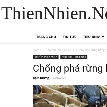
ThienNhien.Ne
TRANG CHỦ
TIN TỨC
TIÊU ĐIỂM
Home
Bảo tồn thiên nhiên
Chống phá rừng bằng t
Bảo tồn thiên nhiên
Khoa học - công nghệ
Chống phá rừng 
Bạch Dương
-
02/07/2021