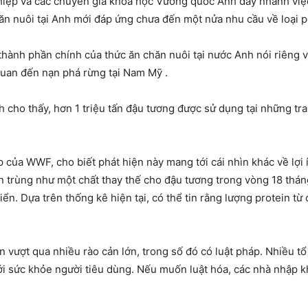
iệp và các chuyên gia khoa học Vương quốc Anh đẩy nhanh việc
ăn nuôi tại Anh mới đáp ứng chưa đến một nửa nhu cầu về loại p
hành phần chính của thức ăn chăn nuôi tại nước Anh nói riêng và
 quan đến nạn phá rừng tại Nam Mỹ .
cho thấy, hơn 1 triệu tấn đậu tương được sử dụng tại những tra
của WWF, cho biết phát hiện này mang tới cái nhìn khác về lợi 
n trùng như một chất thay thế cho đậu tương trong vòng 18 tháng
ển. Dựa trên thống kê hiện tại, có thể tin rằng lượng protein từ
vượt qua nhiều rào cản lớn, trong số đó có luật pháp. Nhiều tổ
tới sức khỏe người tiêu dùng. Nếu muốn luật hóa, các nhà nhập