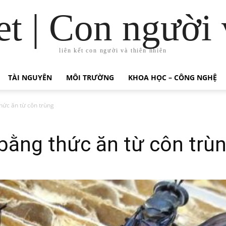
t | Con người 
liên kết con người và thiên nhiên
TÀI NGUYÊN
MÔI TRƯỜNG
KHOA HỌC – CÔNG NGHỆ
hức ăn từ côn trùng
bằng thức ăn từ côn trù