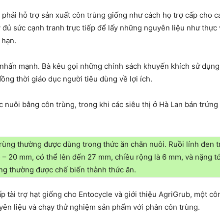
 phải hỗ trợ sản xuất côn trùng giống như cách họ trợ cấp cho 
ủ sức cạnh tranh trực tiếp để lấy những nguyên liệu như thực v
 hạn.
a nhấn mạnh. Bà kêu gọi những chính sách khuyến khích sử dụng 
ồng thời giáo dục người tiêu dùng về lợi ích.
 nuôi bằng côn trùng, trong khi các siêu thị ở Hà Lan bán trứn
 trùng thường được dùng trong thức ăn chăn nuôi. Ruồi lính đen 
15 – 20 mm, có thể lên đến 27 mm, chiều rộng là 6 mm, và nặng t
ũng thường được chế biến thành thức ăn.
tài trợ hạt giống cho Entocycle và giới thiệu AgriGrub, một côn
yên liệu và chạy thử nghiệm sản phẩm với phân côn trùng.