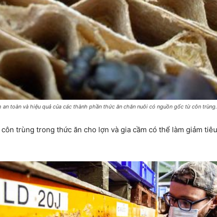
n toàn và hiệu quả của các thành phần thức ăn chăn nuôi có nguồn gốc từ côn trùng.
ôn trùng trong thức ăn cho lợn và gia cầm có thể làm giảm tiê