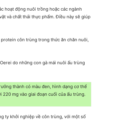
các hoạt động nuôi trồng hoặc các ngành
ật và chất thải thực phẩm. Điều này sẽ giúp
protein côn trùng trong thức ăn chăn nuôi,
g Oerei do những con gà mái nuôi ấu trùng
trưởng thành có màu đen, hình dạng cơ thể
ới 220 mg vào giai đoạn cuối của ấu trùng.
g ty khởi nghiệp về côn trùng, với một số