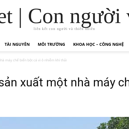
t | Con người 
liên kết con người và thiên nhiên
TÀI NGUYÊN
MÔI TRƯỜNG
KHOA HỌC – CÔNG NGHỆ
à máy chế biến bột cá vì ô nhiễm khí thải
sản xuất một nhà máy chế