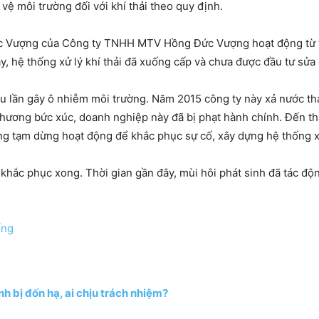
vệ môi trường đối với khí thải theo quy định.
ức Vượng của Công ty TNHH MTV Hồng Đức Vượng hoạt động từ t
nay, hệ thống xử lý khí thải đã xuống cấp và chưa được đầu tư sửa
ều lần gây ô nhiễm môi trường. Năm 2015 công ty này xả nước thả
phương bức xúc, doanh nghiệp này đã bị phạt hành chính. Đến 
 tạm dừng hoạt động để khắc phục sự cố, xây dựng hệ thống xả 
hắc phục xong. Thời gian gần đây, mùi hôi phát sinh đã tác độ
ống
h bị đốn hạ, ai chịu trách nhiệm?