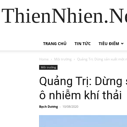
ThienNhien.Ne
TRANG CHỦ
TIN TỨC
TIÊU ĐIỂM
Home
Môi trường
Quảng Trị: Dừng sản xuất một nh
Môi trường
Quảng Trị: Dừng 
ô nhiễm khí thải
Bạch Dương
-
10/08/2020