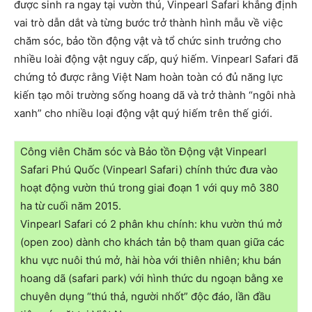
được sinh ra ngay tại vườn thú, Vinpearl Safari khẳng định
vai trò dẫn dắt và từng bước trở thành hình mẫu về việc
chăm sóc, bảo tồn động vật và tổ chức sinh trưởng cho
nhiều loài động vật nguy cấp, quý hiếm. Vinpearl Safari đã
chứng tỏ được rằng Việt Nam hoàn toàn có đủ năng lực
kiến tạo môi trường sống hoang dã và trở thành “ngôi nhà
xanh” cho nhiều loại động vật quý hiếm trên thế giới.
Công viên Chăm sóc và Bảo tồn Động vật Vinpearl
Safari Phú Quốc (Vinpearl Safari) chính thức đưa vào
hoạt động vườn thú trong giai đoạn 1 với quy mô 380
ha từ cuối năm 2015.
Vinpearl Safari có 2 phân khu chính: khu vườn thú mở
(open zoo) dành cho khách tản bộ tham quan giữa các
khu vực nuôi thú mở, hài hòa với thiên nhiên; khu bán
hoang dã (safari park) với hình thức du ngoạn bằng xe
chuyên dụng “thú thả, người nhốt” độc đáo, lần đầu