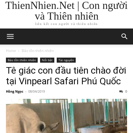
ThienNhien.Net | Con người
và Thiên nhiên
liên kết con người và thiên nhiên
Home
Bảo tồn thiên nhiên
Bảo tồn thiên nhiên
Nổi bật
Tài nguyên
Tê giác con đầu tiên chào đời
tại Vinpearl Safari Phú Quốc
Hồng Ngọc
-
08/04/2019
0