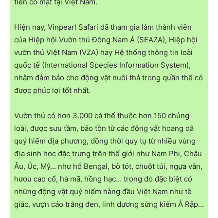
tiên có mặt tại Việt Nam.
Hiện nay, Vinpearl Safari đã tham gia làm thành viên
của Hiệp hội Vườn thú Đông Nam Á (SEAZA), Hiệp hội
vườn thú Việt Nam (VZA) hay Hệ thống thông tin loài
quốc tế (International Species Information System),
nhằm đảm bảo cho động vật nuôi thả trong quần thể có
được phúc lợi tốt nhất.
Vườn thú có hơn 3.000 cá thể thuộc hơn 150 chủng
loài, được sưu tầm, bảo tồn từ các động vật hoang dã
quý hiếm địa phương, đồng thời quy tụ từ nhiều vùng
địa sinh học đặc trưng trên thế giới như Nam Phi, Châu
Âu, Úc, Mỹ… như hổ Bengal, bò tót, chuột túi, ngựa vằn,
hươu cao cổ, hà mã, hồng hạc… trong đó đặc biệt có
những động vật quý hiếm hàng đầu Việt Nam như tê
giác, vượn cáo trắng đen, linh dương sừng kiếm Ả Rập…