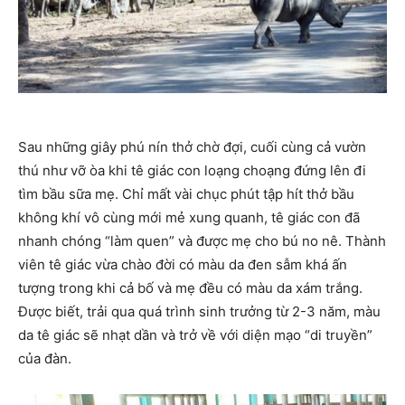
Sau những giây phú nín thở chờ đợi, cuối cùng cả vườn
thú như vỡ òa khi tê giác con loạng choạng đứng lên đi
tìm bầu sữa mẹ. Chỉ mất vài chục phút tập hít thở bầu
không khí vô cùng mới mẻ xung quanh, tê giác con đã
nhanh chóng “làm quen” và được mẹ cho bú no nê. Thành
viên tê giác vừa chào đời có màu da đen sẫm khá ấn
tượng trong khi cả bố và mẹ đều có màu da xám trắng.
Được biết, trải qua quá trình sinh trưởng từ 2-3 năm, màu
da tê giác sẽ nhạt dần và trở về với diện mạo “di truyền”
của đàn.