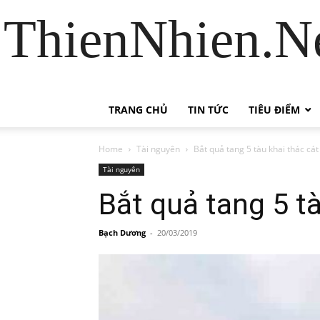
ThienNhien.Ne
TRANG CHỦ
TIN TỨC
TIÊU ĐIỂM
Home
Tài nguyên
Bắt quả tang 5 tàu khai thác cá
Tài nguyên
Bắt quả tang 5 t
Bạch Dương
-
20/03/2019