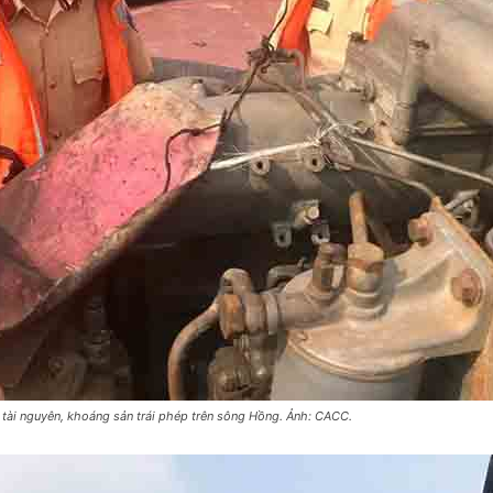
 tài nguyên, khoáng sản trái phép trên sông Hồng. Ảnh: CACC.