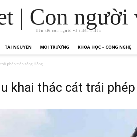
t | Con người 
liên kết con người và thiên nhiên
TÀI NGUYÊN
MÔI TRƯỜNG
KHOA HỌC – CÔNG NGHỆ
t trái phép trên sông Hồng
àu khai thác cát trái phé