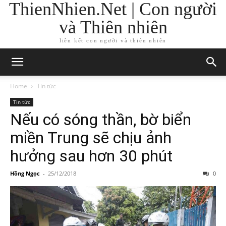
ThienNhien.Net | Con người
và Thiên nhiên
liên kết con người và thiên nhiên
Home
Tin tức
Tin tức
Nếu có sóng thần, bờ biển
miền Trung sẽ chịu ảnh
hưởng sau hơn 30 phút
Hồng Ngọc
-
25/12/2018
0