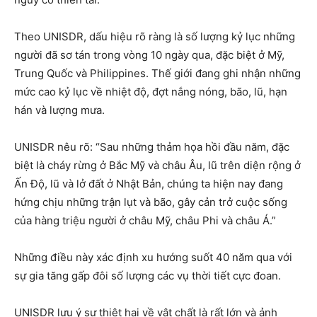
Theo UNISDR, dấu hiệu rõ ràng là số lượng kỷ lục những
người đã sơ tán trong vòng 10 ngày qua, đặc biệt ở Mỹ,
Trung Quốc và Philippines. Thế giới đang ghi nhận những
mức cao kỷ lục về nhiệt độ, đợt nắng nóng, bão, lũ, hạn
hán và lượng mưa.
UNISDR nêu rõ: “Sau những thảm họa hồi đầu năm, đặc
biệt là cháy rừng ở Bắc Mỹ và châu Âu, lũ trên diện rộng ở
Ấn Độ, lũ và lở đất ở Nhật Bản, chúng ta hiện nay đang
hứng chịu những trận lụt và bão, gây cản trở cuộc sống
của hàng triệu người ở châu Mỹ, châu Phi và châu Á.”
Những điều này xác định xu hướng suốt 40 năm qua với
sự gia tăng gấp đôi số lượng các vụ thời tiết cực đoan.
UNISDR lưu ý sự thiệt hại về vật chất là rất lớn và ảnh