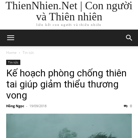
ThienNhien.Net | Con người
và Thiên nhiên
liên kết con người và thiên nhiên
Home
Tin tức
Tin tức
Kế hoạch phòng chống thiên
tai giúp giảm thiểu thương
vong
Hồng Ngọc
-
19/09/2018
0