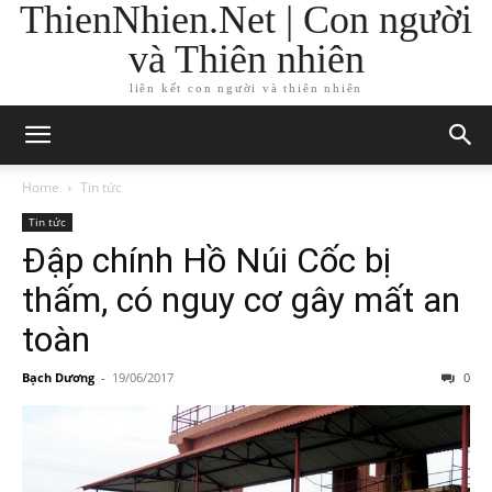
ThienNhien.Net | Con người
và Thiên nhiên
liên kết con người và thiên nhiên
Home
Tin tức
Tin tức
Đập chính Hồ Núi Cốc bị
thấm, có nguy cơ gây mất an
toàn
Bạch Dương
-
19/06/2017
0