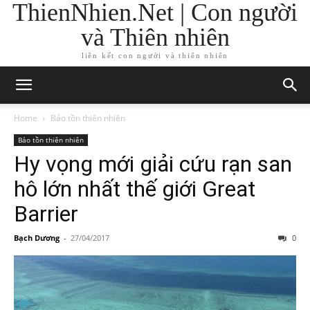
ThienNhien.Net | Con người
và Thiên nhiên
liên kết con người và thiên nhiên
Home
Bảo tồn thiên nhiên
Bảo tồn thiên nhiên
Hy vọng mới giải cứu rạn san
hô lớn nhất thế giới Great
Barrier
Bạch Dương
-
27/04/2017
0