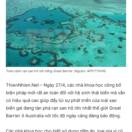
Toàn cảnh rạn san hô nổi tiếng Great Barrier. (Nguồn: AFP/TTXVN)
ThienNhien.Net – Ngày 27/4, các nhà khoa học công bố
biện pháp mới rất an toàn đối với hệ sinh thái biển mà vẫn
có hiệu quả cao giúp đẩy lùi sự phát triển của loài sao
biển gai đang tàn phá rạn san hô lớn nhất thế giới Great
Barrier ở Australia với tốc độ ngày càng đáng báo động.
Các nhà khoa học cho biết sử dụng dấm ăn, loại gia vị có