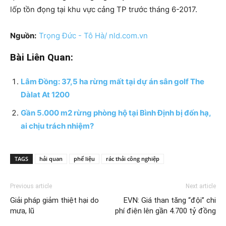
lốp tồn đọng tại khu vực cảng TP trước tháng 6-2017.
Nguồn:
Trọng Đức - Tô Hà/ nld.com.vn
Bài Liên Quan:
Lâm Đồng: 37,5 ha rừng mất tại dự án sân golf The
Dàlat At 1200
Gần 5.000 m2 rừng phòng hộ tại Bình Định bị đốn hạ,
ai chịu trách nhiệm?
TAGS
hải quan
phế liệu
rác thải công nghiệp
Previous article
Next article
Giải pháp giảm thiệt hại do
EVN: Giá than tăng “đội” chi
mưa, lũ
phí điện lên gần 4.700 tỷ đồng