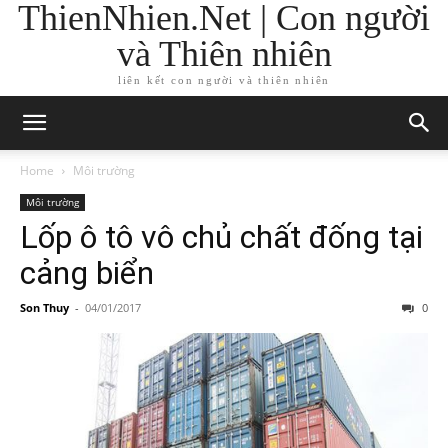
ThienNhien.Net | Con người
và Thiên nhiên
liên kết con người và thiên nhiên
Home
Môi trường
Môi trường
Lốp ô tô vô chủ chất đống tại
cảng biển
Son Thuy
-
04/01/2017
0