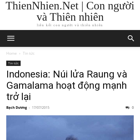
ThienNhien.Net | Con người
và Thiên nhiên
liên kết con người và thiên nhiên
Home
Tin tức
Tin tức
Indonesia: Núi lửa Raung và
Gamalama hoạt động mạnh
trở lại
Bạch Dương
-
17/07/2015
0