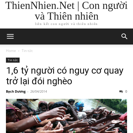
ThienNhien.Net | Con người
và Thiên nhiên
liên kết con người và thiên nhiên
Home
Tin tức
Tin tức
1,6 tỷ người có nguy cơ quay
trở lại đói nghèo
Bạch Dương
-
26/04/2014
0