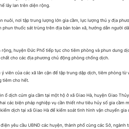
ế lây lan trên diện rộng.
hăn nuôi, nơi tập trung lượng lớn gia cầm, lực lượng thú y địa ph
nh phun thuốc sát trùng trên địa bàn toàn xã, hướng dẫn người dâ
n rộng, huyện Đức Phổ tiếp tục cho tiêm phòng và phun dung dịc
óa chất cho các địa phương chủ động phòng chống dịch.
 ý viên của các xã lân cận để tập trung dập dịch, tiêm phòng từ
g tiêm cho hết.
ện ổ dịch cúm gia cầm tại một hộ ở xã Giao Hà, huyện Giao Thủy
ai các biện pháp nghiệp vụ cần thiết như tiêu hủy số gia cầm m
kiểm dịch tại xã Giao Hà để kiểm soát tình hình vận chuyển gia c
điện yêu cầu UBND các huyện, thành phố cùng các Sở, ngành tro