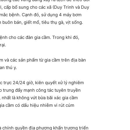
i, cấp bổ sung cho các xã (Duy Trinh và Duy
ị mắc bệnh. Cạnh đó, sử dụng 4 máy bơm
buôn bán, giết mổ, tiêu thụ gà, vịt sống.
ệnh cho các đàn gia cầm. Trong khi đó,
ại.
m và các sản phẩm từ gia cầm trên địa bàn
an thú y.
c trực 24/24 giờ, kiên quyết xử lý nghiêm
p trung đẩy mạnh công tác tuyên truyền
nhất là không vứt bừa bãi xác gia cầm
gia cầm có dấu hiệu nhiễm vi rút cúm
à chính quyền địa phương khẩn trương triển