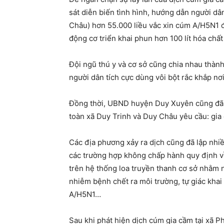
sát diễn biến tình hình, hướng dẫn người d
Châu) hơn 55.000 liều vắc xin cúm A/H5N1 
động cơ triển khai phun hơn 100 lít hóa chất
Đội ngũ thú y và cơ sở cũng chia nhau thàn
người dân tích cực dùng vôi bột rắc khắp nơ
Đồng thời, UBND huyện Duy Xuyên cũng đã ba
toàn xã Duy Trinh và Duy Châu yêu cầu: gia
Các địa phương xảy ra dịch cũng đã lập nhiề
các trường hợp không chấp hành quy định v
trên hệ thống loa truyền thanh cơ sở nhằm 
nhiễm bệnh chết ra môi trường, tự giác khai
A/H5N1…
Sau khi phát hiện dịch cúm gia cầm tại xã