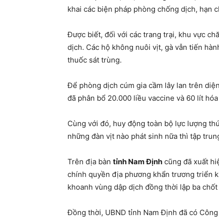
khai các biện pháp phòng chống dịch, hạn ch
Được biết, đối với các trang trại, khu vực c
dịch. Các hộ không nuôi vịt, gà vẫn tiến hà
thuốc sát trùng.
Để phòng dịch cúm gia cầm lây lan trên diệ
đã phân bổ 20.000 liều vaccine và 60 lít h
Cùng với đó, huy động toàn bộ lực lượng thú
những đàn vịt nào phát sinh nữa thì tập trun
Trên địa bàn
tỉnh Nam Định
cũng đã xuất hi
chính quyền địa phương khẩn trương triển kh
khoanh vùng dập dịch đồng thời lập ba chốt 
Đồng thời, UBND tỉnh Nam Định đã có Công 