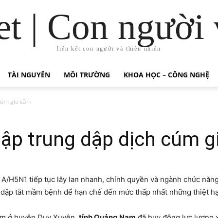
t | Con người 
liên kết con người và thiên nhiên
TÀI NGUYÊN
MÔI TRƯỜNG
KHOA HỌC – CÔNG NGHỆ
 cúm gia cầm
tập trung dập dịch cúm g
 A/H5N1 tiếp tục lây lan nhanh, chính quyền và ngành chức năng
dập tắt mầm bệnh để hạn chế đến mức thấp nhất những thiệt hạ
cầm ở huyện Duy Xuyên,
tỉnh Quảng Nam
đã huy động lực lượng 