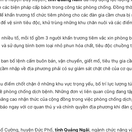
ân các biện pháp cấp bách trong công tác phòng chống. Đồng thờ
để khẩn trương tổ chức tiêm phòng cho các đàn gia cầm chưa b
 để vệ sinh tiêu độc, khử trùng những khu chăn nuôi và các điểm 
h nhiều tổ, mỗi tổ gồm 3 người khẩn trương tiêm vắc xin phòng b
i và sử dụng bình bơm loại nhỏ phun hóa chất, tiêu độc chuồng tr
n bố lệnh cấm buôn bán, vận chuyển, giết mổ, tiêu thụ gia cầ
 cầm nhập về địa phương phải có sự giám sát chặt chẽ của cơ qu
u điểm chốt chặn ở những khu vực trọng yếu, bố trí lực lượng tú
ề phòng chống dịch bệnh. Những đơn vị liên quan cũng đang tậ
nâng cao nhận thức của cộng đồng trong việc phòng chống dịch, 
 báo ngay với cơ quan thú y và chính quyền địa phương khi đàn 
 Phổ Cường, huyện Đức Phổ,
tỉnh Quảng Ngãi
, ngành chức năng v