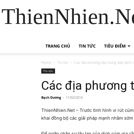
ThienNhien.Ne
TRANG CHỦ
TIN TỨC
TIÊU ĐIỂM
Home
Tin tức
Các địa phương tập trung dập dịch
Tin tức
Các địa phương 
Bạch Dương
-
11/02/2014
ThienNhien.Net – Trước tình hình vi rút cúm
khai đồng bộ các giải pháp mạnh nhằm sớm 
Để ngăn chặn sự lây lan của dịch cúm gia 