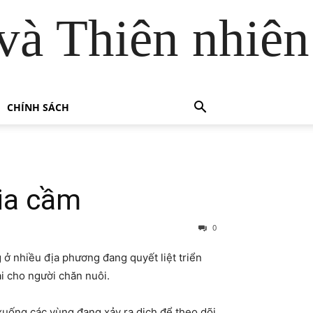
và Thiên nhiên
CHÍNH SÁCH
ia cầm
0
 ở nhiều địa phương đang quyết liệt triển
i cho người chăn nuôi.
xuống các vùng đang xảy ra dịch để theo dõi