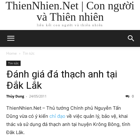
ThienNhien.Net | Con người
và Thiên nhiên
liên kết con người và thiên nhiên
Home
Tin tức
Tin tức
Đánh giá đá thạch anh tại
Đắk Lắk
Thùy Dung
-
24/05/2011
0
ThienNhien.Net – Thủ tướng Chính phủ Nguyễn Tấn
Dũng vừa có ý kiến
chỉ đạo
về việc quản lý, bảo vệ, khai
thác và sử dụng đá thạch anh tại huyện Krông Bông, tỉnh
Đắk Lắk.